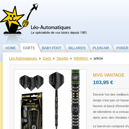
HOME
DARTS
BABY-FOOT
BILLARDS
PLEIN AIR
POKER
Léo Automatiques
»
Darts
»
Steeltip
»
WINMAU
» article
MVG VANTAGE
103,95 €
Devenir l'un des meilleurs
temps n'est pas un hasard
heures et lancé d'innombra
de kilomètres et a consac
darts avec des résultats 
Le barrel est composé d'