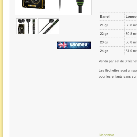
Barrel
Longu
21 gr
50.8 m
22 gr
50.8 m
23 gr
50.8 m
24 gr
51.0 m
Vendu par set de 3 fléchet
Les fléchettes sont un spo
pour les enfants sans sur
Disponible