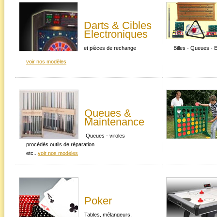
Darts & Cibles
Electroniques
et pièces de rechange
Billes - Queues - Et
voir nos modèles
Queues &
Maintenance
Queues - viroles
procédés outils de réparation
etc...
voir nos modèles
Poker
Tables, mélangeurs,