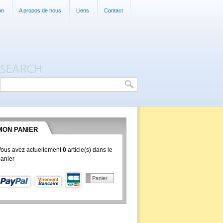
on
A propos de nous
Liens
Contact
MON PANIER
ous avez actuellement
0
article(s) dans le
anier
Panier