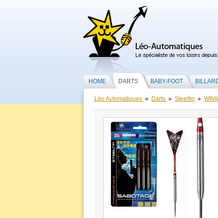
HOME
DARTS
BABY-FOOT
BILLAR
Léo Automatiques
»
Darts
»
Steeltip
»
WIN