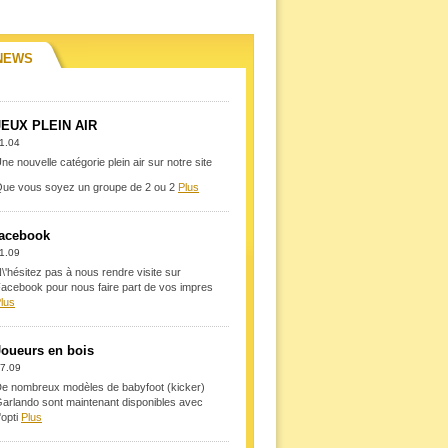
NEWS
JEUX PLEIN AIR
1.04
ne nouvelle catégorie plein air sur notre site
ue vous soyez un groupe de 2 ou 2
Plus
facebook
1.09
\'hésitez pas à nous rendre visite sur
acebook pour nous faire part de vos impres
lus
Joueurs en bois
7.09
e nombreux modèles de babyfoot (kicker)
arlando sont maintenant disponibles avec
\'opti
Plus