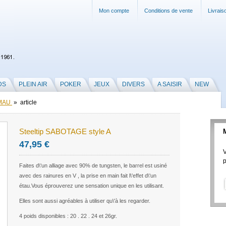
Mon compte
Conditions de vente
Livrais
DS
PLEIN AIR
POKER
JEUX
DIVERS
A SAISIR
NEW
MAU
» article
Steeltip SABOTAGE style A
47,95 €
V
p
Faites d\'un alliage avec 90% de tungsten, le barrel est usiné
avec des rainures en V , la prise en main fait l\'effet d\'un
étau.Vous éprouverez une sensation unique en les utilisant.
Elles sont aussi agréables à utiliser qu\'à les regarder.
4 poids disponibles : 20 . 22 . 24 et 26gr.