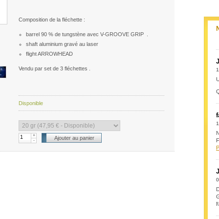
Composition de la fléchette :
barrel 90 % de tungstène avec V-GROOVE GRIP .
shaft aluminium gravé au laser
flight ARROWHEAD
Vendu par set de 3 fléchettes .
1
U
Q
Disponible
1
N
+
F
-
P
0
D
G
l