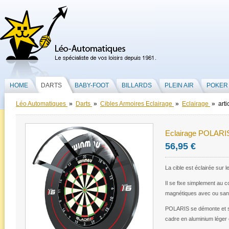
HOME
DARTS
BABY-FOOT
BILLARDS
PLEIN AIR
POKER
Léo Automatiques
»
Darts
»
Cibles Armoires Eclairage
»
Eclairage
» arti
Eclairage POLARI
56,95 €
La cible est éclairée sur 
Il se fixe simplement au c
magnétiques avec ou san
POLARIS se démonte et s
cadre en aluminium léger 