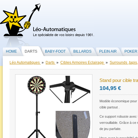
HOME
DARTS
BABY-FOOT
BILLARDS
PLEIN AIR
POKER
Léo Automatiques
»
Darts
»
Cibles Armoires Eclairage
»
Surrounds ,tapis,
Stand pour cible tra
104,95 €
Modèle économique pour vo
cible partout .
Ce support robuste avec t
verrouillable. Grâce à ce
de jeu parfaite.