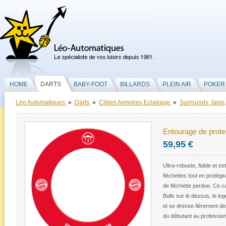
HOME
DARTS
BABY-FOOT
BILLARDS
PLEIN AIR
POKER
Léo Automatiques
»
Darts
»
Cibles Armoires Eclairage
»
Surrounds ,tapis,
Entourage de prot
59,95 €
Ultra-robuste, fiable et est
fléchettes tout en protég
de fléchette perdue. Ce c
Bulls sur le dessus, le l
et se dresse fièrement de
du débutant au professio