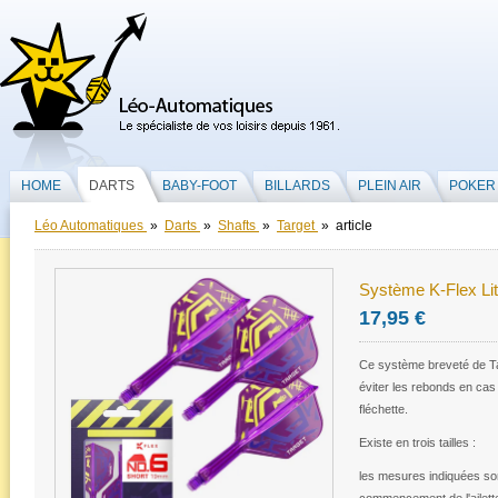
HOME
DARTS
BABY-FOOT
BILLARDS
PLEIN AIR
POKER
Léo Automatiques
»
Darts
»
Shafts
»
Target
» article
Système K-Flex Li
17,95 €
Ce système breveté de Tar
éviter les rebonds en cas
fléchette.
Existe en trois tailles :
les mesures indiquées son