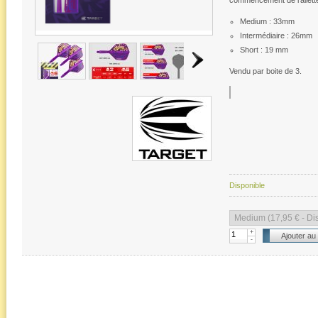
commencement de l'ailett
Medium : 33mm
Intermédiaire : 26mm
Short : 19 mm
Vendu par boite de 3.
Disponible
+
-