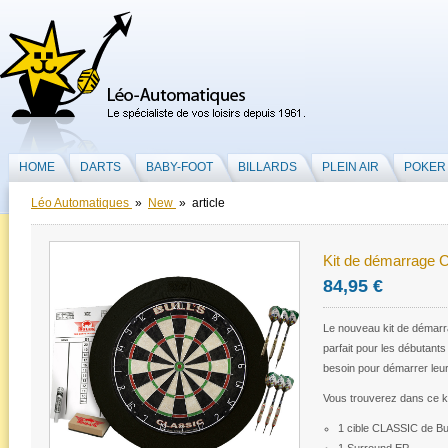
HOME
DARTS
BABY-FOOT
BILLARDS
PLEIN AIR
POKER
Léo Automatiques
»
New
» article
Kit de démarrage
84,95 €
Le nouveau kit de démarra
parfait pour les débutants 
besoin pour démarrer leur
Vous trouverez dans ce ki
1 cible CLASSIC de Bul