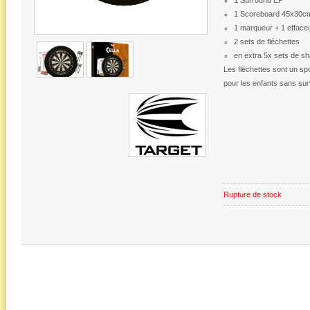
1 Surround EP
1 Scoreboard 45x30c
1 marqueur + 1 efface
2 sets de fléchettes
en extra 5x sets de sha
Les fléchettes sont un spo
pour les enfants sans sur
Rupture de stock