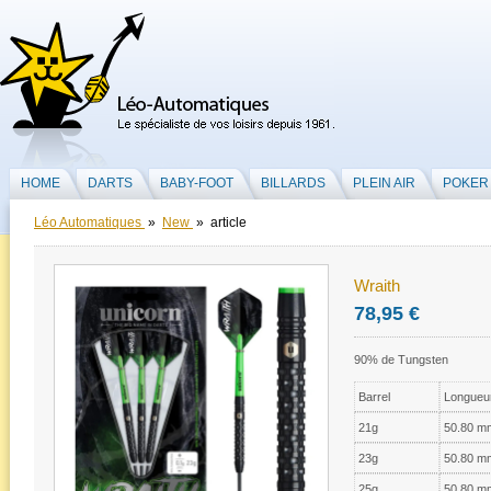
HOME
DARTS
BABY-FOOT
BILLARDS
PLEIN AIR
POKER
Léo Automatiques
»
New
» article
Wraith
78,95 €
90% de Tungsten
Barrel
Longueu
21g
50.80 m
23g
50.80 m
25g
50.80 m