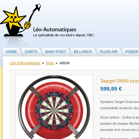
HOME
DARTS
BABY-FOOT
BILLARDS
PLEIN AIR
POKER
Léo Automatiques
»
New
» article
Taqrget OMNI sys
599,95 €
Système Target Omni ave
connectivité avancée. Avan
Score précis : Grâce à q
position de chaque fléche
seconde et le score est c