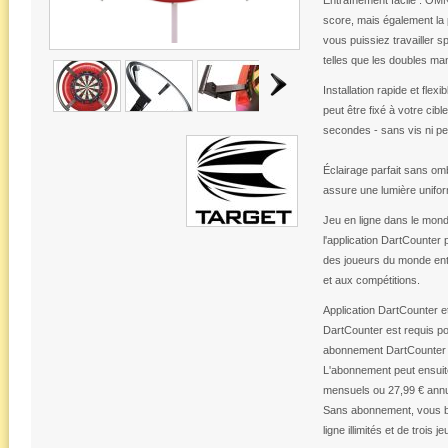
Entraînement facile : OMN
score, mais également la p
vous puissiez travailler s
telles que les doubles ma
Installation rapide et flex
peut être fixé à votre cib
secondes - sans vis ni p
Éclairage parfait sans om
assure une lumière unifor
Jeu en ligne dans le mond
l'application DartCounter 
des joueurs du monde enti
et aux compétitions.
Application DartCounter 
DartCounter est requis po
abonnement DartCounter de
L'abonnement peut ensuite
mensuels ou 27,99 € annu
Sans abonnement, vous bé
ligne illimités et de trois 