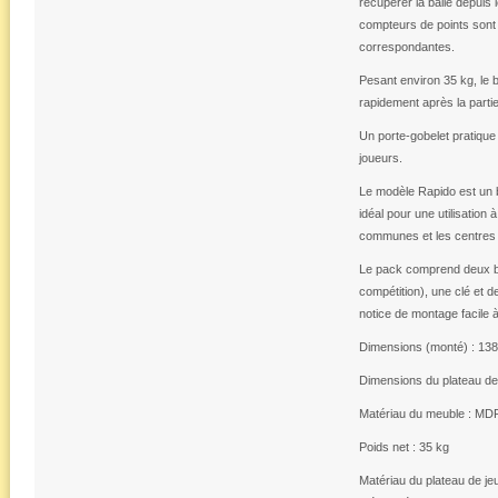
récupérer la balle depuis 
compteurs de points sont 
correspondantes.
Pesant environ 35 kg, le 
rapidement après la partie
Un porte-gobelet pratiqu
joueurs.
Le modèle Rapido est un b
idéal pour une utilisation 
communes et les centres d
Le pack comprend deux ba
compétition), une clé et d
notice de montage facile à
Dimensions (monté) : 138
Dimensions du plateau de 
Matériau du meuble : M
Poids net : 35 kg
Matériau du plateau de jeu