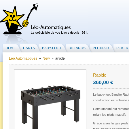
HOME
DARTS
BABY-FOOT
BILLARDS
PLEIN AIR
POKER
Léo Automatiques
»
New
» article
Rapido
360,00 €
Le baby-foot Bandito Rapid
construction est robuste et
Cette stabilité est renfor
reliant les pieds massifs.
Grâce à ses larges pieds 