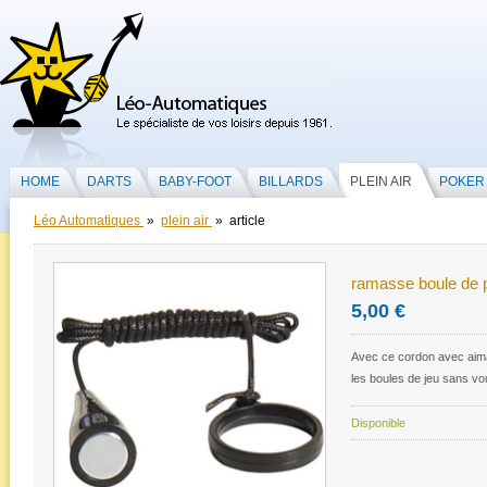
HOME
DARTS
BABY-FOOT
BILLARDS
PLEIN AIR
POKER
Léo Automatiques
»
plein air
» article
ramasse boule de 
5,00 €
Avec ce cordon avec aima
les boules de jeu sans vo
Disponible