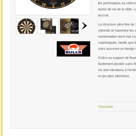
les perforations se referm
durée de vie de la cible. L
accrue.
La structure ultra-fine de 
rebonds et maximise les
numérotation doré mat con
sophistiquée, tandis que
noirs assurent un design 
Grâce au support de fixati
facilement pivotée sans ê
vis anti-vibrations à l'arri
un jeu plus silencieux.
Disponible