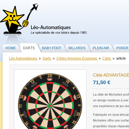
HOME
DARTS
BABY-FOOT
BILLARDS
PLEIN AIR
POKER
Léo Automatiques
»
Darts
»
Cibles Armoires Eclairage
»
Cible
» article
Cible ADVANTAGE
71,50 €
La cible de fléchettes prof
un design moderne à une fa
une expérience de jeu dur
Fabriquée en sisal africain
fléchettes offre une surfa
propriétés d'auto-réparatio